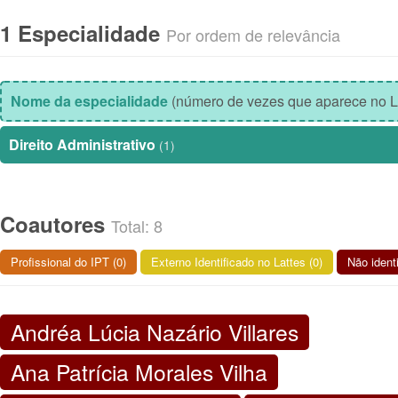
1 Especialidade
Por ordem de relevância
Nome da especialidade
(número de vezes que aparece no L
Direito Administrativo
(1)
Coautores
Total: 8
Profissional do IPT (0)
Externo Identificado no Lattes (0)
Não identi
Andréa Lúcia Nazário Villares
Ana Patrícia Morales Vilha