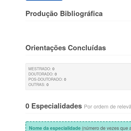
Produção Bibliográfica
Orientações Concluídas
MESTRADO:
0
DOUTORADO:
0
POS-DOUTORADO:
0
OUTRAS:
0
0 Especialidades
Por ordem de relev
Nome da especialidade
(número de vezes que a