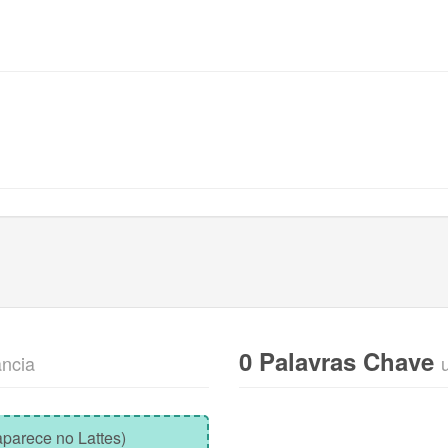
0 Palavras Chave
ância
parece no Lattes)