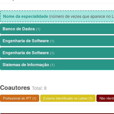
Nome da especialidade
(número de vezes que aparece no L
Banco de Dados
(1)
Engenharia de Software
(1)
Engenharia de Software
(1)
Sistemas de Informação
(1)
Coautores
Total: 8
Profissional do IPT (1)
Externo Identificado no Lattes (1)
Não identi