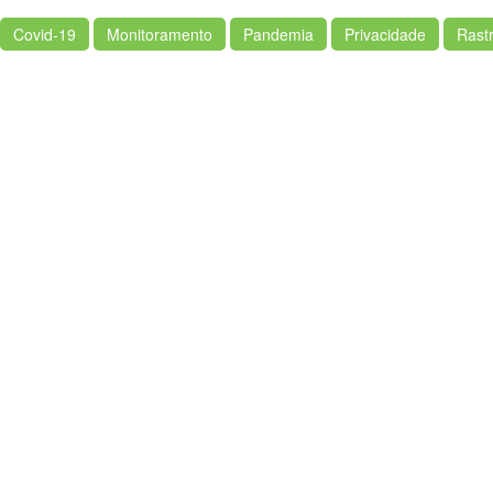
Covid-19
Monitoramento
Pandemia
Privacidade
Rast