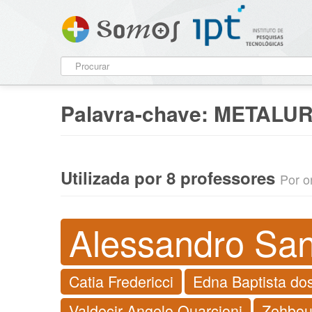
Palavra-chave:
METALUR
Utilizada por 8 professores
Por o
Alessandro San
Catia Fredericci
Edna Baptista do
Valdecir Angelo Quarcioni
Zehbou