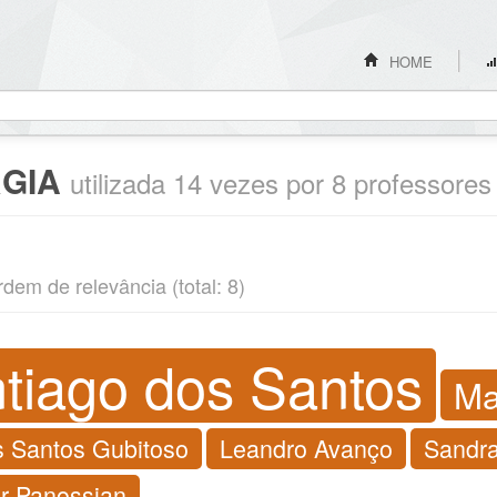
HOME
GIA
utilizada 14 vezes por 8 professores
rdem de relevância (total: 8)
tiago dos Santos
Ma
s Santos Gubitoso
Leandro Avanço
Sandra
r Panossian