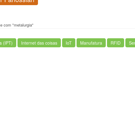
te com "metalurgia"
s (IPT)
Internet das coisas
IoT
Manufatura
RFID
Se