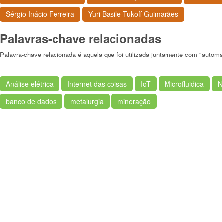
Sérgio Inácio Ferreira
Yuri Basile Tukoff Guimarães
Palavras-chave relacionadas
Palavra-chave relacionada é aquela que foi utilizada juntamente com "autom
Análise elétrica
Internet das coisas
IoT
Microfluidica
N
banco de dados
metalurgia
mineração