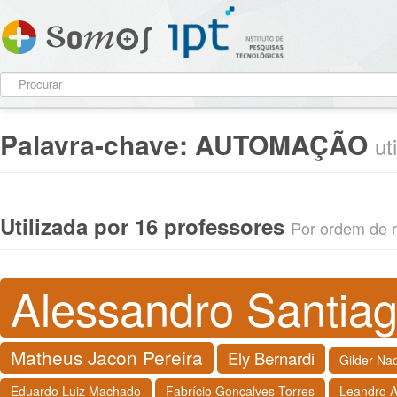
Palavra-chave:
AUTOMAÇÃO
ut
Utilizada por 16 professores
Por ordem de re
Alessandro Santia
Matheus Jacon Pereira
Ely Bernardi
Gilder Na
Eduardo Luiz Machado
Fabrício Gonçalves Torres
Leandro 